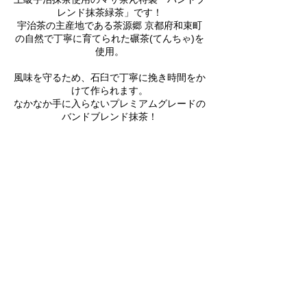
レンド抹茶緑茶」です！
宇治茶の主産地である茶源郷 京都府和束町
の自然で丁寧に育てられた碾茶(てんちゃ)を
使用。
風味を守るため、石臼で丁寧に挽き時間をか
けて作られます。
なかなか手に入らないプレミアムグレードの
バンドブレンド抹茶！
風味豊かでまろやかな口当たりで、上品に残
る甘みは最高級の証です。
お料理やお茶割り等に最適！
上級抹茶を贅沢にアイスにかけたり、
牛乳と割って抹茶ラテなどアレンジも出来ち
ゃいます。
ストリートで噂のお茶割りも作れるかも！？
＜お茶割りレシピ例＞
①甲類等のあまり味の強くない焼酎を冷えた
グラスに入れる
（お酒の量はお好みで）